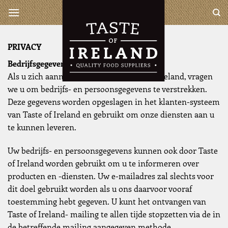
Ga
Taste of Ireland is a complete
wholesaler for all your Irish
naar
and British products
inhoud
PRIVACY
Bedrijfsgegevens
Als u zich aanmeldt als klant bij Taste of Ireland, vragen
we u om bedrijfs- en persoonsgegevens te verstrekken.
Deze gegevens worden opgeslagen in het klanten-systeem
van Taste of Ireland en gebruikt om onze diensten aan u
te kunnen leveren.
Uw bedrijfs- en persoonsgegevens kunnen ook door Taste
of Ireland worden gebruikt om u te informeren over
producten en -diensten. Uw e-mailadres zal slechts voor
dit doel gebruikt worden als u ons daarvoor vooraf
toestemming hebt gegeven. U kunt het ontvangen van
Taste of Ireland- mailing te allen tijde stopzetten via de in
de betreffende mailing aangegeven methode.